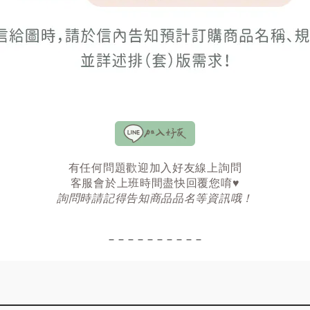
有任何問題歡迎加入好友線上詢問
客服會於上班時間盡快回覆您唷♥
詢問時請記得告知商品品名等資訊哦！
‒ ‒ ‒ ‒ ‒ ‒ ‒ ‒ ‒ ‒