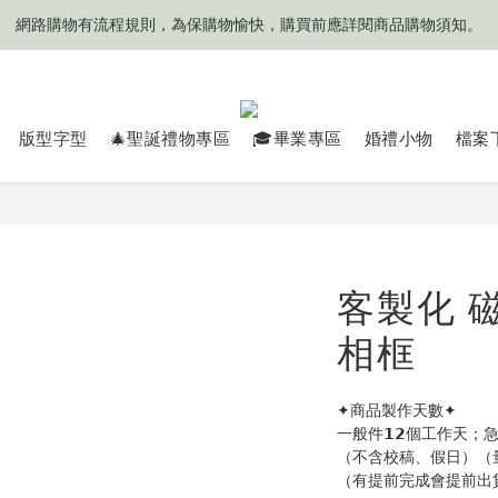
網路購物有流程規則，為保購物愉快，購買前應詳閱商品購物須知。
網路購物有流程規則，為保購物愉快，購買前應詳閱商品購物須知。
❤️目前來信平均'每次' 𝟯 (±𝟭)個工作天可收到回覆
🧡目前商品製作天數約 𝟳 ~ 𝟭𝟮 個工作天起
版型字型
🎄聖誕禮物專區
🎓畢業專區
婚禮小物
檔案
網路購物有流程規則，為保購物愉快，購買前應詳閱商品購物須知。
客製化 
相框
✦商品製作天數✦
一般件𝟭𝟮個工作天
（不含校稿、假日）（
（有提前完成會提前出