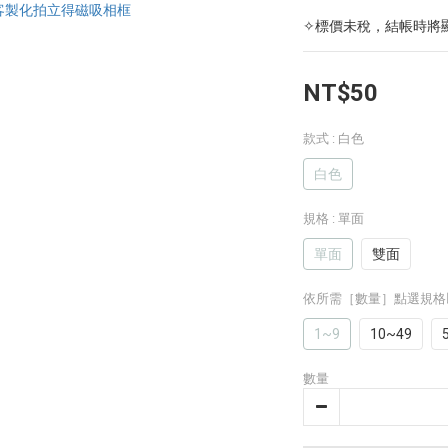
✧標價未稅，結帳時將
NT$50
款式
: 白色
白色
規格
: 單面
單面
雙面
依所需［數量］點選規格
1~9
10~49
數量