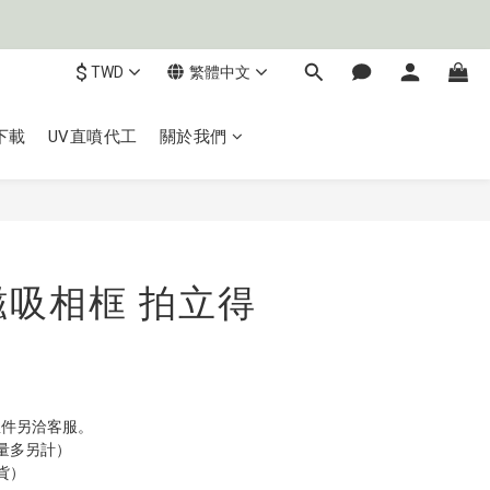
$
TWD
繁體中文
下載
UV直噴代工
關於我們
立即購買
磁吸相框 拍立得
；急件另洽客服。
量多另計）
貨）