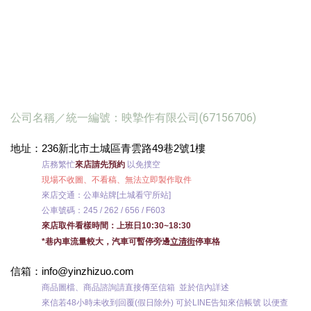
公司名稱／統一編號：映摯作有限公司(67156706)
地址：
236
新北市土城區青雲路49巷2號1樓
店務繁忙
來店請先預約
以免撲空
現場不收圖、不看稿、無法立即製作取件
來店交通：公車站牌[土城看守所站]
公車號碼：245 / 262 / 656 / F603
來店取件看樣時間：上班日10:30~18:30
*
巷內車流量較大，汽車可暫停旁邊
立清街
停車格
信箱：info@yinzhizuo
.com
商品圖檔、商品諮詢請直接傳至信箱 並於信內詳述
來信若48小時未收到回覆(假日除外) 可於LINE告知來信帳號 以便查