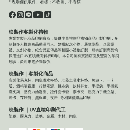
* 現場僅供取件、看樣；不收圖、不看稿
映製作客製化禮物
專業客製化商品印刷廠商，提供少量禮贈品禮物商品訂製印刷，多
款超多人推薦商品動漫同人、婚禮紀念小物、展覽贈品、企業贈
禮、文創小物、紀念品宣傳品等相關小禮物訂製，所有訂製商品均
採用進口UV直噴機高解析印刷。本公司擁有實體店面及豐富的印刷
經驗，歡迎來電洽詢報價。
映製作｜客製化商品
客製化馬克杯、陶瓷吸水杯墊、珪藻土吸水杯墊、悠遊卡、一卡
通、酒精噴霧瓶、行動電源、帆布袋、飲料杯套、手提袋、手機氣
囊支架、壓克力鑰匙圈、證件套卡套、票卡夾、壓克力手機立架、
透卡、存錢筒、無框畫、夜燈...等相關禮贈品印刷
映製作 ｜UV直噴印刷代工
塑膠、壓克力、玻璃、金屬、木材、陶瓷