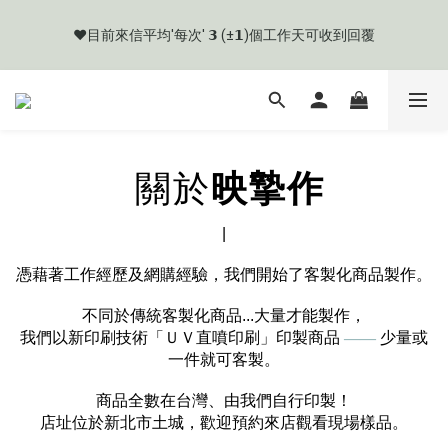
網路購物有流程規則，為保購物愉快，購買前應詳閱商品購物須
❤️目前來信平均'每次' 𝟯 (±𝟭)個工作天可收到回覆
知。
🧡目前商品製作天數約 𝟳 ~ 𝟭𝟮 個工作天起
網路購物有流程規則，為保購物愉快，購買前應詳閱商品購物須
關於
映摯作
知。
|
憑藉著工作經歷及網購經驗，我們開始了客製化商品製作。
不同於傳統客製化商品...大量才能製作，
我們以新印刷技術「ＵＶ直噴印刷」印製商品
——
少量或
一件就可客製。
商品全數在台灣、由我們自行印製！
店址位於新北市土城，歡迎預約來店觀看現場樣品。