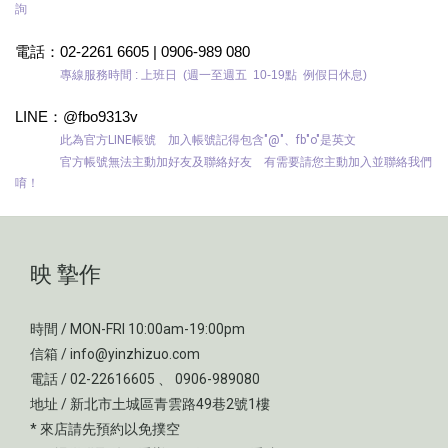
詢
電話：02-2261 6605 |
0906-989 080
專線服務時間 : 上班日 (週一至週五 10-19點 例假日休息)
LINE
：
@fbo9313v
此為官方LINE
帳號 加入帳號記得包含
"@"、
fb"o"
是英文
官方帳號無法主動加好友及聯絡好友 有需要請您主動加入並聯絡我們
唷！
映 摯作
時間 / MON-FRI 10:00am-19:00pm
信箱 / info@yinzhizuo.com
電話 / 02-22616605 、 0906-989080
地址 / 新北市土城區青雲路49巷2號1樓
* 來店請先預約以免撲空