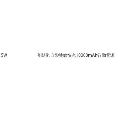
5W
客製化 自帶雙線快充10000mAh行動電源