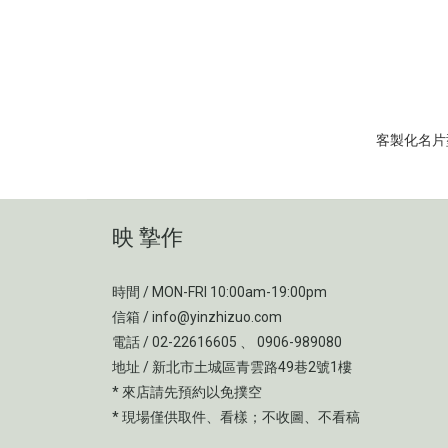
映 摯作
時間 / MON-FRI 10:00am-19:00pm
信箱 / info@yinzhizuo.com
電話 / 02-22616605 、 0906-989080
地址 / 新北市土城區青雲路49巷2號1樓
* 來店請先預約以免撲空
* 現場僅供取件、看樣；不收圖、不看稿