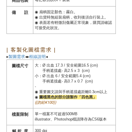
商品包裝
◉ 扇柄固定顏色：霧白。
備 註
◉ 出貨時無組裝扇柄，收到後須自行裝上。
◉ 表面若有輕微刮傷屬正常現象，購買請確認
可接受此狀況。
| 客製化圖檔需求 |
▸
製圖需求
◂▸
框線說明
◂
大：Ø 出血 17.3 / 安全範圍16.5 (cm)
圖檔尺寸
手柄遮擋處- 高2.5 x 3 (cm)
小：Ø 出血 6 / 安全範圍5.4 (cm)
手柄遮擋處- 高0.7 x 0.7 (cm)
-
◉ 重要圖文請與手柄遮擋處距離0.3cm以上
◉
圖檔黑色的部分請製作「四色黑」
((勿給K100))
單一檔案不可超過500MB
檔案限制
illustrator、Photoshop檔請降存為CS6版本
300 dpi
解 析 度