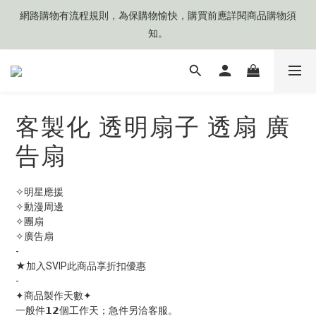
網路購物有流程規則，為保購物愉快，購買前應詳閱商品購物須
網路購物有流程規則，為保購物愉快，購買前應詳閱商品購物須
知。
知。
❤️目前來信平均'每次' 𝟯 (±𝟭)個工作天可收到回覆
客製化 透明扇子 透扇 廣
🧡目前商品製作天數約 𝟳 ~ 𝟭𝟮 個工作天起
告扇
網路購物有流程規則，為保購物愉快，購買前應詳閱商品購物須
知。
✧明星應援
✧動漫周邊
✧團扇
✧廣告扇
-
★加入SVIP此商品享折扣優惠
-
✦商品製作天數✦
一般件𝟭𝟮個工作天；急件另洽客服。