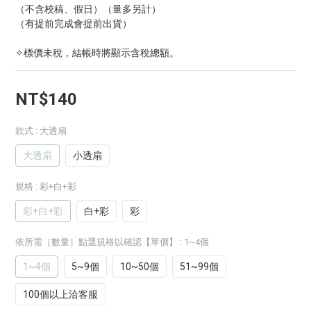
（不含校稿、假日）（量多另計）
（有提前完成會提前出貨）
✧標價未稅，結帳時將顯示含稅總額。
NT$140
款式
: 大透扇
大透扇
小透扇
規格
: 彩+白+彩
彩+白+彩
白+彩
彩
依所需［數量］點選規格以確認【單價】
: 1~4個
1~4個
5~9個
10~50個
51~99個
100個以上洽客服