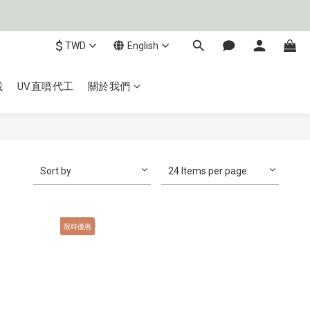
$
TWD
English
載
UV直噴代工
關於我們
Sort by
24 Items per page
限時優惠