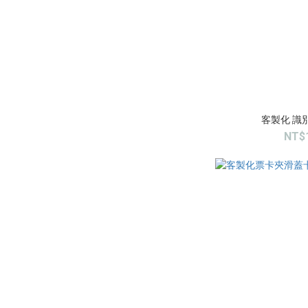
客製化 識
NT$