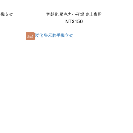
手機支架
客製化 壓克力小夜燈 桌上夜燈
NT$150
新品