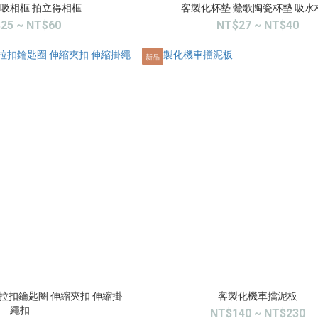
磁吸相框 拍立得相框
客製化杯墊 鶯歌陶瓷杯墊 吸水
25 ~ NT$60
NT$27 ~ NT$40
新品
拉扣鑰匙圈 伸縮夾扣 伸縮掛
客製化機車擋泥板
繩扣
NT$140 ~ NT$230