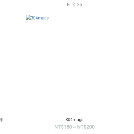
NT$125
飾
304mugs
NT$180 ~ NT$200