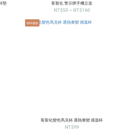
杯墊
客製化 警示牌手機立架
NT$50 ~ NT$160
限時優惠
客製化變色馬克杯 遇熱漸變 感溫杯
NT$99