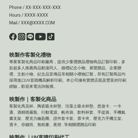
Phone / XX-XXX-XXX-XXX
Hours / XXXX-XXXX
Mail / XXX@XXXX.COM
映製作客製化禮物
專業客製化商品印刷廠商，提供少量禮贈品禮物商品訂製印刷，多
款超多人推薦商品動漫同人、婚禮紀念小物、展覽贈品、企業贈
禮、文創小物、紀念品宣傳品等相關小禮物訂製，所有訂製商品均
採用進口UV直噴機高解析印刷。本公司擁有實體店面及豐富的印刷
經驗，歡迎來電洽詢報價。
映製作｜客製化商品
客製化馬克杯、陶瓷吸水杯墊、珪藻土吸水杯墊、悠遊卡、一卡
通、酒精噴霧瓶、行動電源、帆布袋、飲料杯套、手提袋、手機氣
囊支架、壓克力鑰匙圈、證件套卡套、票卡夾、壓克力手機立架、
透卡、存錢筒、無框畫、夜燈...等相關禮贈品印刷
映製作 ｜UV直噴印刷代工