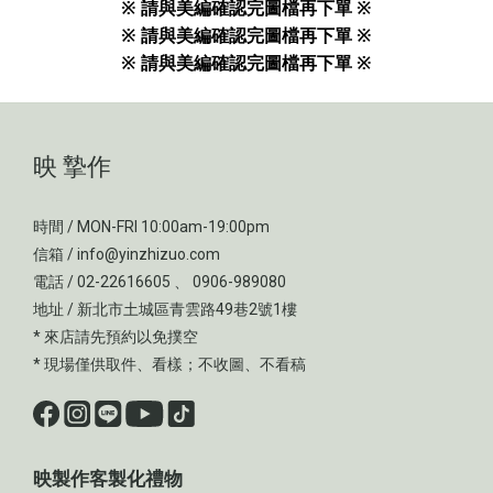
※ 請與美編確認完圖檔再下單
※
※ 請與
美編
確認完圖檔再下單
※
※ 請與
美編
確認完圖檔再下單
※
映 摯作
時間 / MON-FRI 10:00am-19:00pm
信箱 / info@yinzhizuo.com
電話 / 02-22616605 、 0906-989080
地址 / 新北市土城區青雲路49巷2號1樓
* 來店請先預約以免撲空
* 現場僅供取件、看樣；不收圖、不看稿
映製作客製化禮物