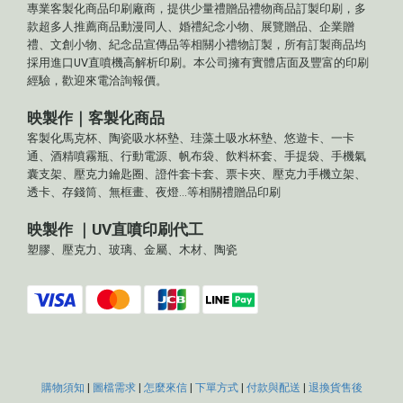
專業客製化商品印刷廠商，提供少量禮贈品禮物商品訂製印刷，多
款超多人推薦商品動漫同人、婚禮紀念小物、展覽贈品、企業贈
禮、文創小物、紀念品宣傳品等相關小禮物訂製，所有訂製商品均
採用進口UV直噴機高解析印刷。本公司擁有實體店面及豐富的印刷
經驗，歡迎來電洽詢報價。
映製作｜客製化商品
客製化馬克杯、陶瓷吸水杯墊、珪藻土吸水杯墊、悠遊卡、一卡
通、酒精噴霧瓶、行動電源、帆布袋、飲料杯套、手提袋、手機氣
囊支架、壓克力鑰匙圈、證件套卡套、票卡夾、壓克力手機立架、
透卡、存錢筒、無框畫、夜燈...等相關禮贈品印刷
映製作 ｜UV直噴印刷代工
塑膠、壓克力、玻璃、金屬、木材、陶瓷
購物須知
|
圖檔需求
|
怎麼來信
|
下單方式
|
付款與配送
|
退換貨售後