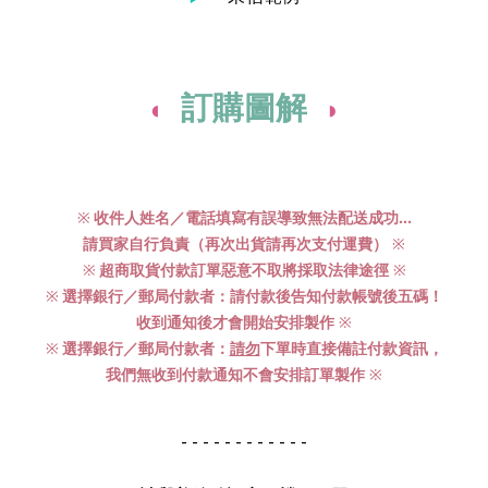
訂購
圖解
◖
◗
收件人姓名／電話填寫有誤導致無法配送成功...
※
請買家自行負責（再次出貨請再次支付運費）
※
超商取貨付款訂單惡意不取將採取法律途徑
※
※
選擇銀行／郵局付款者：請付款後告知付款帳號後五碼！
※
收到通知後才會開始安排製作
※
選擇銀行／郵局付款者：
下單時直接備註付款資訊，
※
請勿
我們無收到付款通知不會安排訂單製作
※
- - - - - - - - - - - -