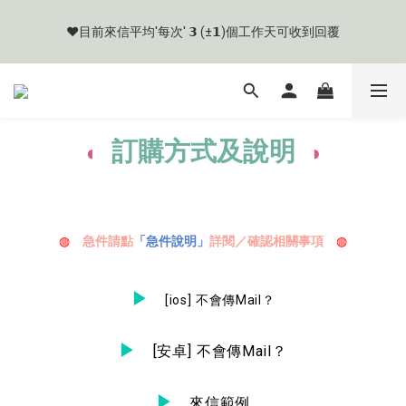
網路購物有流程規則，為保購物愉快，購買前應詳閱商品購物須
❤️目前來信平均'每次' 𝟯 (±𝟭)個工作天可收到回覆
知。
🧡目前商品製作天數約 𝟳 ~ 𝟭𝟮 個工作天起
訂購方式及說明
網路購物有流程規則，為保購物愉快，購買前應詳閱商品購物須
◖
◗
知。
◍
急件請點
「急件說明」
詳閱／確認相關事項
◍
▶
[ios] 不會傳Mail？
▶
[安卓] 不會傳Mail？
▶
來信範例