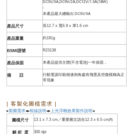
DC5V/3A
;
DC9V/2A;DC12V/1.5A(18W)
-
本產品最大總輸出:DC5V/3A
長12.7 x 寬6.9 x 厚1.6 cm
產品尺寸
約181g
產品重量
R23138
BSMI證號
本產品提供主體(不含電池)一年保固，
產品保固
行動電源印刷側邊倒角處有飛墨及些微模糊為正
備 註
常現象
| 客製化圖檔需求 |
▸
製圖需求
◂▸
框線說明
◂
▸
上光浮雕效果製作說明
◂
13.1 x 7.3 cm／重要圖文請在12.3 x 6.5 cm內
圖檔尺寸
300 dpi
解 析 度