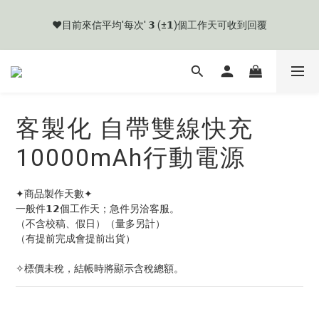
網路購物有流程規則，為保購物愉快，購買前應詳閱商品購物須
❤️目前來信平均'每次' 𝟯 (±𝟭)個工作天可收到回覆
知。
🧡目前商品製作天數約 𝟳 ~ 𝟭𝟮 個工作天起
網路購物有流程規則，為保購物愉快，購買前應詳閱商品購物須
客製化 自帶雙線快充
知。
10000mAh行動電源
✦商品製作天數✦
一般件𝟭𝟮個工作天；急件另洽客服。
（不含校稿、假日）（量多另計）
（有提前完成會提前出貨）
✧標價未稅，結帳時將顯示含稅總額。