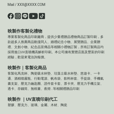
Mail / XXX@XXXX.COM
映製作客製化禮物
專業客製化商品印刷廠商，提供少量禮贈品禮物商品訂製印刷，多
款超多人推薦商品動漫同人、婚禮紀念小物、展覽贈品、企業贈
禮、文創小物、紀念品宣傳品等相關小禮物訂製，所有訂製商品均
採用進口UV直噴機高解析印刷。本公司擁有實體店面及豐富的印刷
經驗，歡迎來電洽詢報價。
映製作｜客製化商品
客製化馬克杯、陶瓷吸水杯墊、珪藻土吸水杯墊、悠遊卡、一卡
通、酒精噴霧瓶、行動電源、帆布袋、飲料杯套、手提袋、手機氣
囊支架、壓克力鑰匙圈、證件套卡套、票卡夾、壓克力手機立架、
透卡、存錢筒、無框畫、夜燈...等相關禮贈品印刷
映製作 ｜UV直噴印刷代工
塑膠、壓克力、玻璃、金屬、木材、陶瓷