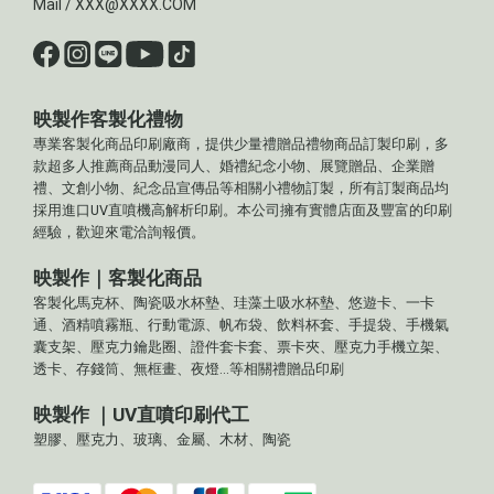
Mail / XXX@XXXX.COM
映製作客製化禮物
專業客製化商品印刷廠商，提供少量禮贈品禮物商品訂製印刷，多
款超多人推薦商品動漫同人、婚禮紀念小物、展覽贈品、企業贈
禮、文創小物、紀念品宣傳品等相關小禮物訂製，所有訂製商品均
採用進口UV直噴機高解析印刷。本公司擁有實體店面及豐富的印刷
經驗，歡迎來電洽詢報價。
映製作｜客製化商品
客製化馬克杯、陶瓷吸水杯墊、珪藻土吸水杯墊、悠遊卡、一卡
通、酒精噴霧瓶、行動電源、帆布袋、飲料杯套、手提袋、手機氣
囊支架、壓克力鑰匙圈、證件套卡套、票卡夾、壓克力手機立架、
透卡、存錢筒、無框畫、夜燈...等相關禮贈品印刷
映製作 ｜UV直噴印刷代工
塑膠、壓克力、玻璃、金屬、木材、陶瓷