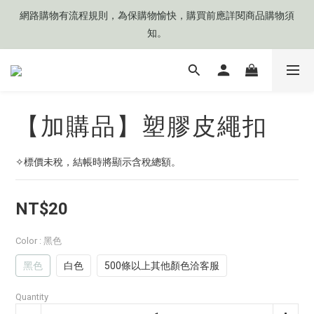
網路購物有流程規則，為保購物愉快，購買前應詳閱商品購物須
網路購物有流程規則，為保購物愉快，購買前應詳閱商品購物須
知。
知。
❤️目前來信平均'每次' 𝟯 (±𝟭)個工作天可收到回覆
【加購品】塑膠皮繩扣
🧡目前商品製作天數約 𝟳 ~ 𝟭𝟮 個工作天起
✧標價未稅，結帳時將顯示含稅總額。
網路購物有流程規則，為保購物愉快，購買前應詳閱商品購物須
知。
NT$20
Color
: 黑色
黑色
白色
500條以上其他顏色洽客服
Quantity