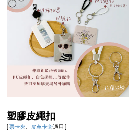
塑膠皮繩扣
[
票卡夾
、
皮革卡套
適用 ]