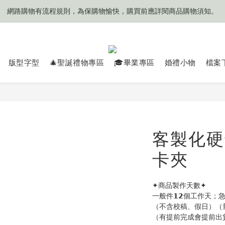
網路購物有流程規則，為保購物愉快，購買前應詳閱商品購物須知。
網路購物有流程規則，為保購物愉快，購買前應詳閱商品購物須知。
❤️目前來信平均'每次' 𝟯 (±𝟭)個工作天可收到回覆
🧡目前商品製作天數約 𝟳 ~ 𝟭𝟮 個工作天起
版型字型
🎄聖誕禮物專區
🎓畢業專區
婚禮小物
檔案
網路購物有流程規則，為保購物愉快，購買前應詳閱商品購物須知。
客製化硬
卡夾
✦商品製作天數✦
一般件𝟭𝟮個工作天
（不含校稿、假日）（
（有提前完成會提前出