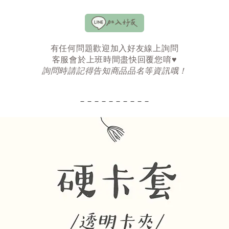
有任何問題歡迎加入好友線上詢問
客服會於上班時間盡快回覆您唷♥
詢問時請記得告知商品品名等資訊哦！
‒ ‒ ‒ ‒ ‒ ‒ ‒ ‒ ‒ ‒