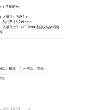
顯示含稅總額。
m  入紙尺寸7x9.6cm
   入紙尺寸6.7x9.4cm
m   入紙尺寸7.1x18.7cm(適合收納演唱會
劵)
洞款／橫式
一般款／直式
券款
以確認【單價】
: 1~9