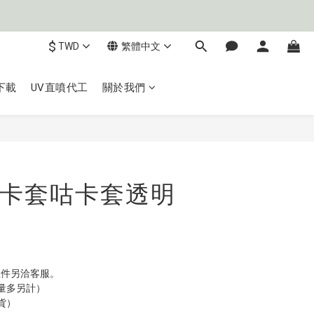
$
TWD
繁體中文
下載
UV直噴代工
關於我們
立即購買
卡套咕卡套透明
；急件另洽客服。
量多另計）
貨）