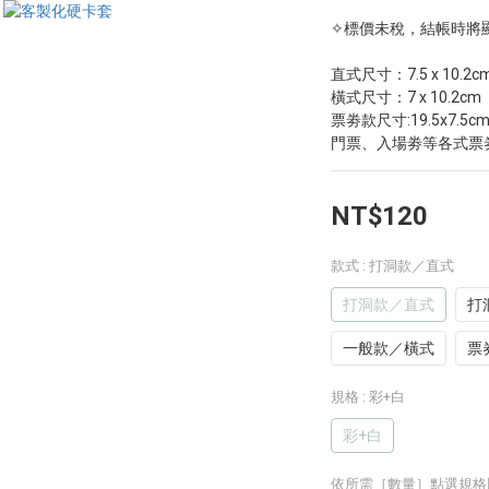
✧標價未稅，結帳時將
直式尺寸：7.5 x 10.2c
橫式尺寸：7 x 10.2cm  
票劵款尺寸:19.5x7.5c
門票、入場劵等各式票
NT$120
款式
: 打洞款／直式
打洞款／直式
打
一般款／橫式
票
規格
: 彩+白
彩+白
依所需［數量］點選規格