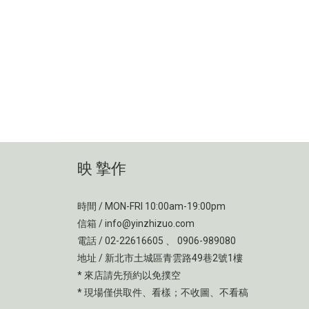
映 摯作
時間 / MON-FRI 10:00am-19:00pm
信箱 / info@yinzhizuo.com
電話 / 02-22616605 、 0906-989080
地址 / 新北市土城區青雲路49巷2號1樓
* 來店請先預約以免撲空
* 現場僅供取件、看樣；不收圖、不看稿