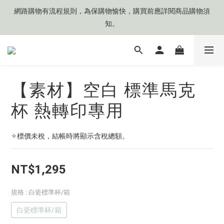
網路購物有流程規則，為保購物愉快，購買前應詳閱商品購物須
網路購物有流程規則，為保購物愉快，購買前應詳閱商品購物須
知。
知。
❤️目前來信平均'每次' 𝟯 (±𝟭)個工作天可收到回覆
【素材】空白 標準馬克
🧡目前商品製作天數約 𝟳 ~ 𝟭𝟮 個工作天起
杯 熱轉印專用
網路購物有流程規則，為保購物愉快，購買前應詳閱商品購物須
知。
✧標價未稅，結帳時將顯示含稅總額。
NT$1,295
規格
: 白瓷標準杯/箱
白瓷標準杯/箱