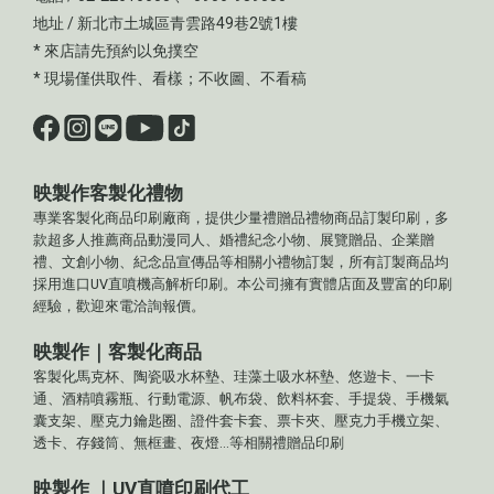
地址 / 新北市土城區青雲路49巷2號1樓
* 來店請先預約以免撲空
* 現場僅供取件、看樣；不收圖、不看稿
映製作客製化禮物
專業客製化商品印刷廠商，提供少量禮贈品禮物商品訂製印刷，多
款超多人推薦商品動漫同人、婚禮紀念小物、展覽贈品、企業贈
禮、文創小物、紀念品宣傳品等相關小禮物訂製，所有訂製商品均
採用進口UV直噴機高解析印刷。本公司擁有實體店面及豐富的印刷
經驗，歡迎來電洽詢報價。
映製作｜客製化商品
客製化馬克杯、陶瓷吸水杯墊、珪藻土吸水杯墊、悠遊卡、一卡
通、酒精噴霧瓶、行動電源、帆布袋、飲料杯套、手提袋、手機氣
囊支架、壓克力鑰匙圈、證件套卡套、票卡夾、壓克力手機立架、
透卡、存錢筒、無框畫、夜燈...等相關禮贈品印刷
映製作 ｜UV直噴印刷代工