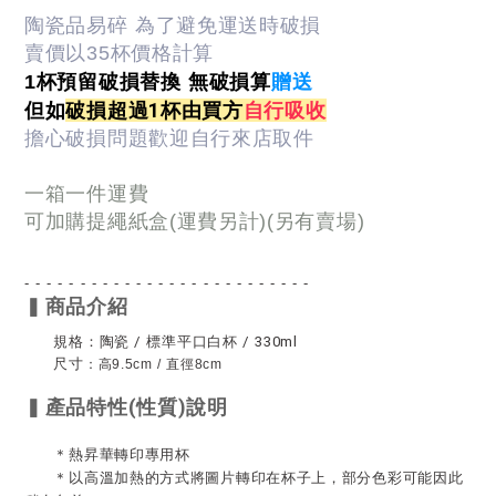
陶瓷品易碎 為了避免運送時破損
賣價以35杯價格計算
贈送
1杯預留破損替換 無破損算
但如
破損超過1杯由買方
自行吸收
擔心破損問題歡迎自行來店取件
一箱一件運費
可加購提繩紙盒(運費另計)(另有賣場)
- - - - - - - - - - - - - - - - - - - - - - - - - -
▍
商品介紹
規格：陶瓷 / 標準平口白杯 / 330ml
尺寸
：高9.5cm / 直徑8cm
▍
產品特性(性質)說明
＊熱昇華轉印專用杯
＊以高溫加熱的方式將圖片轉印在杯子上，部分色彩可能因此