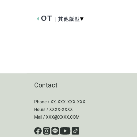
◖
OT
▾
｜其他版型
Contact
Phone / XX-XXX-XXX-XXX
Hours / XXXX-XXXX
Mail / XXX@XXXX.COM