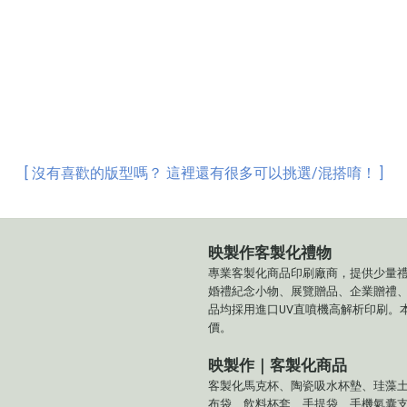
[ 沒有喜歡的版型嗎？ 這裡還有很多可以挑選/混搭唷！ ]
映製作客製化禮物
專業客製化商品印刷廠商，提供少量
婚禮紀念小物、展覽贈品、企業贈禮
品均採用進口UV直噴機高解析印刷。
價。
映製作｜客製化商品
客製化馬克杯、陶瓷吸水杯墊、珪藻
布袋、飲料杯套、手提袋、手機氣囊