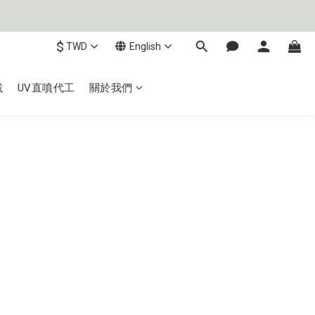
$
TWD
English
載
UV直噴代工
關於我們