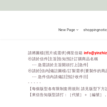
New Page
shoppingnoti
請將圖檔(照片或需求)傳至信箱
info@yinzhi
⦿請於信件[主旨]告知預計訂購商品名稱
--- 急需請於主旨開頭打上[急件]
⦿請於[信內]備註圖檔/訂製需求(要製作的商品
--- 急件信內請備註[預計收件日]
- - - - -
【每個版型各有限制套用規則 請見版型下方
【來信告知版型請打：［代號］＋［編號］，