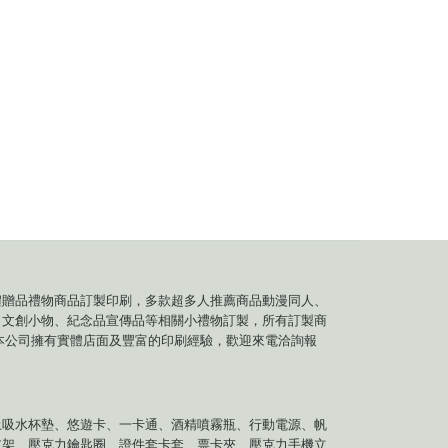
禮贈品禮物商品訂製印刷，多款超多人推薦商品動漫同人、
、文創小物、紀念品宣傳品等相關小禮物訂製，所有訂製商
本公司擁有實體店面及豐富的印刷經驗，歡迎來電洽詢報
土吸水杯墊、悠遊卡、一卡通、酒精噴霧瓶、行動電源、帆
支架、壓克力鑰匙圈、證件套卡套、票卡夾、壓克力手機立