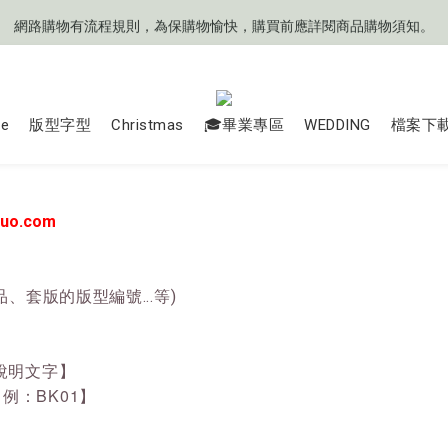
網路購物有流程規則，為保購物愉快，購買前應詳閱商品購物須知。
網路購物有流程規則，為保購物愉快，購買前應詳閱商品購物須知。
❤️目前來信平均'每次' 𝟯 (±𝟭)個工作天可收到回覆
🧡目前商品製作天數約 𝟳 ~ 𝟭𝟮 個工作天起
ce
版型字型
Christmas
🎓畢業專區
WEDDING
檔案下
網路購物有流程規則，為保購物愉快，購買前應詳閱商品購物須知。
zuo.com
、套版的版型編號...等)
說明文字】
例：BK01】